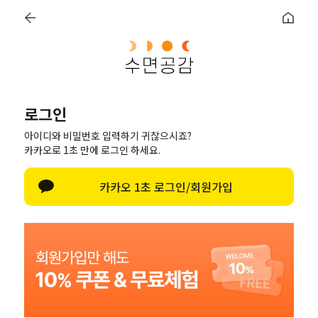
×
이를 위한 편안한 선택, 키즈&주니어 1&1
0
세트할인
베개(단품)
토퍼
침구
수면용품
멤버십 혜
로그인
아이디와 비밀번호 입력하기 귀찮으시죠?
카카오로 1초 만에 로그인 하세요.
카카오 1초 로그인/회원가입