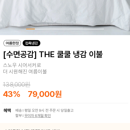
[수면공감] THE 쿨쿨 냉감 이불
스노우 시어서커로
더 시원해진 여름이불
138,000원
43
%
79,000원
혜택
배송 I 평일 오전 9시 전 주문 시 당일출고
할부 I
무이자 6개월 확인