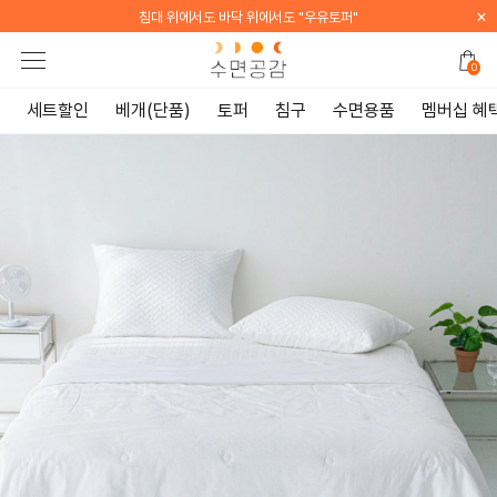
×
[WELCOME] 지금 가입하면 전 품목 10% 할인 쿠폰 증정
0
세트할인
베개(단품)
토퍼
침구
수면용품
멤버십 혜