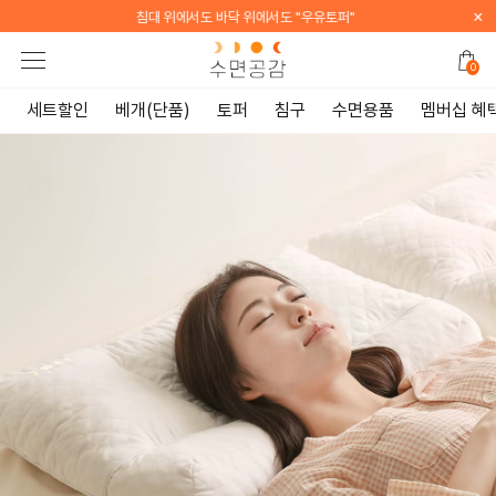
×
[WELCOME] 지금 가입하면 전 품목 10% 할인 쿠폰 증정
0
세트할인
베개(단품)
토퍼
침구
수면용품
멤버십 혜