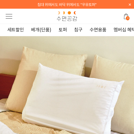
×
[WELCOME] 지금 가입하면 전 품목 10% 할인 쿠폰 증정
0
세트할인
베개(단품)
토퍼
침구
수면용품
멤버십 혜