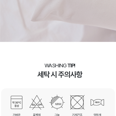
WASHING
TIP!
세탁 시 주의사항
가벼운
표백제
그늘
기계건조
약하게