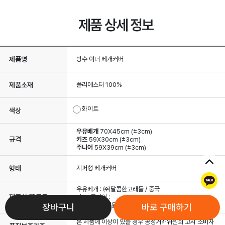
제품 상세 정보
제품명
방수 이너 베개커버
제품소재
폴리에스터 100%
화이트
색상
우유베개
70X45cm (±3cm)
규격
키즈
59X30cm (±3cm)
주니어
59X39cm (±3cm)
형태
지퍼형 베개커버
톡
우유베개 : ㈜달콤한고래들 / 중국
제조사/제조국
키즈, 주니어 :
㈜달콤한고래들 / 대한민국
장바구니
바로 구매하기
본 제품에 이상이 있을 경우 공정거래위원회 고시 소비자