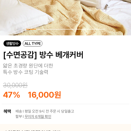
[수면공감] 방수 베개커버
얇은 초경량 원단에 더한
특수 방수 코팅 기술력
30,000원
47
%
16,000원
혜택
배송 I 평일 오전 9시 전 주문 시 당일출고
할부 I
무이자 6개월 확인