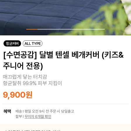
[수면공감] 달별 텐셀 베개커버 (키즈&
주니어 전용)
매끄럽게 닿는 터치감
항균탈취 99.9% 피부 지킴이
9,900원
혜택
배송 I 평일 오전 9시 전 주문 시 당일출고
할부 I
무이자 6개월 확인