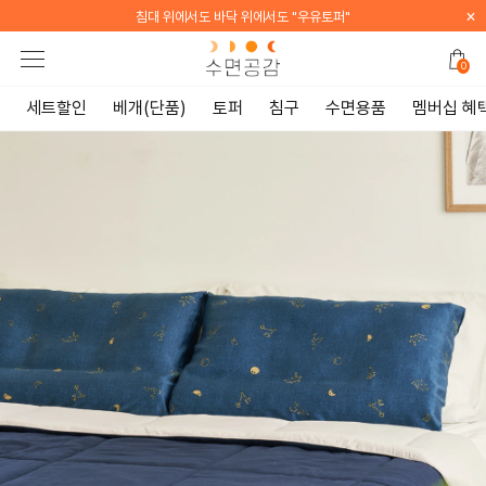
×
[WELCOME] 지금 가입하면 전 품목 10% 할인 쿠폰 증정
0
세트할인
베개(단품)
토퍼
침구
수면용품
멤버십 혜