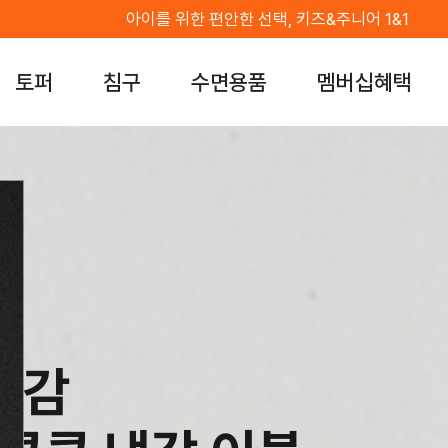
아이를 위한 편안한 선택, 키즈&주니어 1&1
토퍼
침구
수면용품
멤버십혜택
감