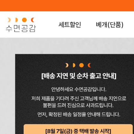
세트할인
베개(단품)
수면공