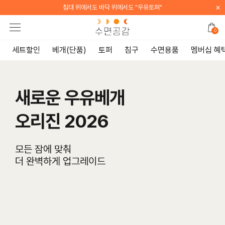
×
침대 위에서도 바닥 위에서도 "우유토퍼"
0
세트할인
베개(단품)
토퍼
침구
수면용품
멤버십 혜
새로운 우유베개
오리진 2026
모든 잠에 맞춰
더 완벽하게 업그레이드