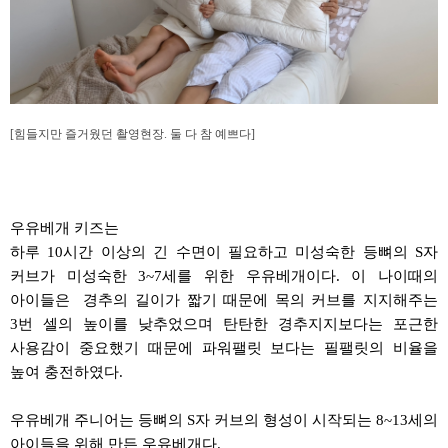
[힘들지만 즐거웠던 촬영현장. 둘 다 참 예쁘다]
우유베개
키즈는
하루
10
시간 이상의 긴 수면이 필요하고 미성숙한 등뼈의
S
자
커브가 미성숙한
3~7
세를 위한
우유베개이다
.
이 나이때의
아이들은
경추의
길이가 짧기 때문에 목의 커브를 지지해주는
3
번 셀의 높이를 낮추었으며 탄탄한
경추지지보다는
포근한
사용감이 중요했기 때문에
파워팰릿
보다는
필팰릿의
비율을
높여 충전하였다
.
우유베개
주니어는 등뼈의
S
자 커브의 형성이 시작되는
8~13
세의
아이들을 위해 만든
우유베개다
.