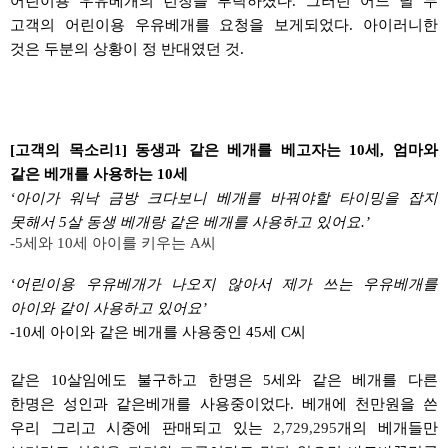
어린이용
우유베개의
런칭을 부탁하셨다
.
그러던 어느 날 두
고객의 어린이용
우유베개를
요청을
보게되었다
.
아이러니한
것은
두분의
상황이 정 반대였던 것
.
[고객의 목소리
1]
동생과 같은 베개를 베고자는
10
세
,
엄마와
같은 베개를 사용하는
10
세
‘
아이가 워낙 금방
크다보니
베개를 바꿔야할 타이밍을 잡지
못해서
5
살 동생
베개랑
같은 베개를 사용하고 있어요
.’
-5
세와
10
세 아이를 키우는
A
씨
‘
어린이용
우유베개가
나오지 않아서 제가 쓰는
우유베개를
아이와 같이 사용하고 있어요
’
-10
세 아이와 같은 베개를 사용중인
45
세
C
씨
같은
10
살임에도 불구하고 한명은
5
세와 같은 베개를 다른
한명은 성인과
같은베개를
사용중이었다
.
베개에 천만원을 쓴
우리 그리고 시중에 판매되고 있는
2,729,295
개의 베개들만