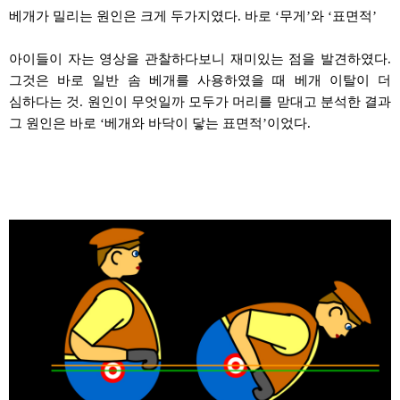
베개가 밀리는 원인은 크게 두가지였다
.
바로
‘
무게
’
와
‘
표면적
’
아이들이 자는 영상을
관찰하다보니
재미있는 점을 발견하였다
.
그것은 바로 일반 솜 베개를 사용하였을 때 베개 이탈이 더
심하다는 것
.
원인이 무엇일까 모두가 머리를
맏대고
분석한 결과
그 원인은 바로
‘
베개와 바닥이 닿는 표면적
’
이었다
.