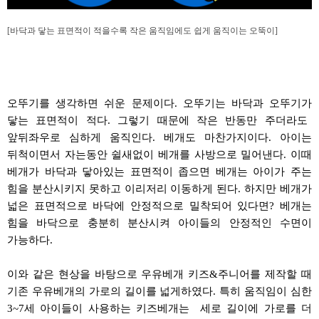
[바닥과 닿는 표면적이 적을수록 작은 움직임에도 쉽게 움직이는 오뚝이
]
오뚜기를
생각하면 쉬운 문제이다
.
오뚜기는
바닥과
오뚜기가
닿는 표면적이 적다
.
그렇기 때문에 작은 반동만 주더라도
앞뒤좌우로
심하게 움직인다
.
베개도 마찬가지이다
.
아이는
뒤척이면서
자는동안
쉴새없이
베개를 사방으로 밀어낸다
.
이때
베개가 바닥과
닿아있는
표면적이 좁으면 베개는 아이가 주는
힘을 분산시키지 못하고 이리저리 이동하게 된다
.
하지만 베개가
넓은 표면적으로 바닥에 안정적으로 밀착되어 있다면
?
베개는
힘을 바닥으로 충분히 분산시켜 아이들의 안정적인 수면이
가능하다
.
이와 같은 현상을 바탕으로
우유베개
키즈
&
주니어를 제작할 때
기존
우유베개의
가로의 길이를
넓게하였다
.
특히 움직임이 심한
3~7
세 아이들이 사용하는
키즈베개는
세로 길이에 가로를 더