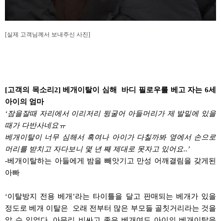
[실제 고객님께서 보내주신 사진]
[고객의 목소리
2]
베개이탈이 심해
바디 필로우를 베고 자는
6
세
아이의 엄마
‘
잠을잘때
자리에서 이리저리 뒹굴어 아들머리가 제
발밑에
있을
때가
다반사네요ㅠ
베개이탈이 너무 심해서 혹여나 아이가
다칠까봐
옆에서 손으로
머리를 받치고
자다보니
몇 년 째 제대로
못자고
있어요
..’
-
베개이탈하는
아들에게 밤을 빼앗기고 만성
어깨결림을
갖게된
아빠
‘
이탈방지 전용 베개
’
라는 타이틀을 달고 판매되는 베개가 있을
정도로 베개 이탈은
오래 전부터 많은 부모들 골칫거리라는 것을
알 수 있었다
.
아무리 비싸고 좋은 베개여도 아이의 베개이탈을