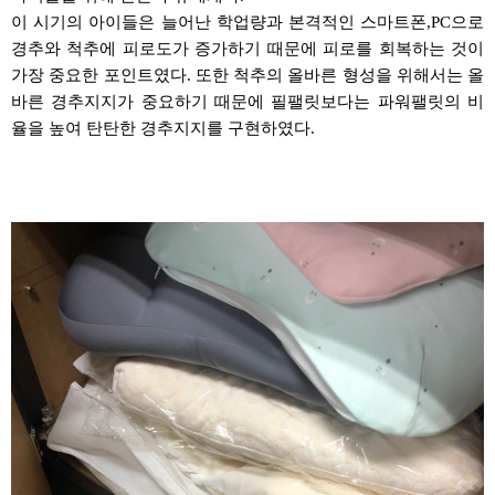
이 시기의 아이들은 늘어난
학업량과
본격적인 스마트폰
,PC
으로
경추와
척추에 피로도가 증가하기 때문에 피로를 회복하는 것이
가장 중요한 포인트였다
.
또한 척추의 올바른 형성을 위해서는 올
바른
경추지지가
중요하기 때문에
필팰릿보다는
파워팰릿의
비
율을 높여 탄탄한
경추지지를
구현하였다
.