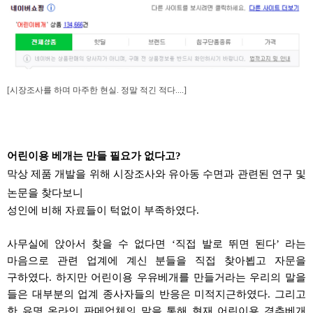
[시장조사를 하며 마주한 현실. 정말 적긴 적다....]
어린이용 베개는 만들 필요가 없다고
?
막상 제품 개발을 위해 시장조사와
유아동
수면과 관련된 연구 및
논문을
찾다보니
성인에 비해 자료들이 턱없이 부족하였다
.
사무실에 앉아서 찾을 수 없다면
‘
직접 발로 뛰면 된다
’
라는
마음으로 관련 업계에 계신 분들을 직접
찾아뵙고
자문을
구하였다
.
하지만
어린이용
우유베개를
만들거라는
우리의 말을
들은 대부분의 업계 종사자들의 반응은 미적지근하였다
.
그리고
한 유명 온라인
판메업체의
말을 통해 현재 어린이용
경추베개