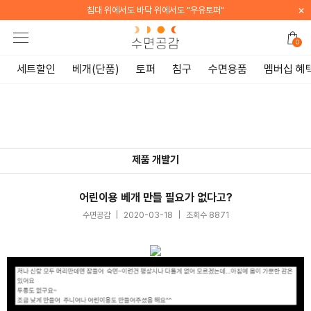
×
침대 위에서도 바닥 위에서도 "우유토퍼"
0
세트할인
베개(단품)
토퍼
침구
수면용품
멤버십 혜
제품 개발기
어린이용 베개 만들 필요가 없다고?
수면공감
|
2020-03-18
|
조회수 8871