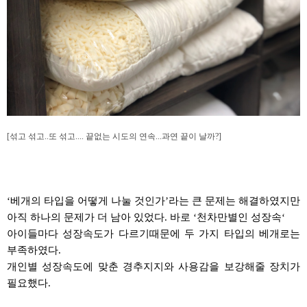
[섞고 섞고..또 섞고.... 끝없는 시도의 연속...과연 끝이 날까?]
‘
베개의 타입을 어떻게 나눌 것인가
’
라는 큰 문제는 해결하였지만
아직 하나의 문제가 더 남아 있었다
.
바로
‘
천차만별인
성장속
‘
아이들마다 성장속도가 다르기때문에 두 가지 타입의 베개로는
부족하였다
.
개인별 성장속도에 맞춘
경추지지와
사용감을 보강해줄 장치가
필요했다
.