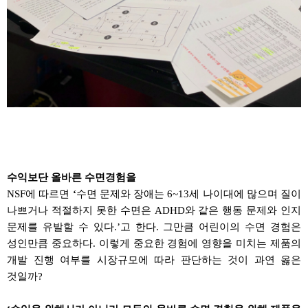
수익보단 올바른 수면경험을
NSF
에 따르면
‘
수면 문제와 장애는
6~13
세
나이대에 많
으며
질이
나쁘거나 적절하지 못한 수면은
ADHD
와 같은 행동 문제
와
인지
문제를 유발할 수 있다
.’
고 한다
.
그만큼 어린이의 수면 경험은
성인만큼 중요하다
.
이렇게 중요한 경험에 영향을 미치는 제품의
개발 진행 여부를 시장규모에 따라 판단하는 것이 과연 옳은
것일까
?