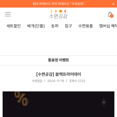
×
침대 위에서도 바닥 위에서도 "우유토퍼"
0
세트할인
베개(단품)
토퍼
침구
수면용품
멤버십 혜
종료된 이벤트
[수면공감] 블랙프라이데이
수면공감
|
2024-11-19
|
조회수 2232