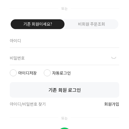
1661-4405
평일 10:00 ~ 17:00 / 주말, 공휴일 휴무
점심시간 12:00 ~ 13:00
기존 회원이세요?
비회원 주문조회
주식회사 달콤한고래들 | CEO 고진수, 이세원
사업자등록번호 : 765-88-01216
통신판매업신고 : 제2019-서울강서-0760호
주소 : 서울시 강서구 양천로 401, B동 505,506호 (강서한강자이타워)
아이디저장
자동로그인
TEL : 1661-4405 | 호스팅제공자 : ㈜코리아센터
이용문의 : cs@sleep-gonggam.com
대량구매 및 수출/사업 문의 : sales@sleep-gonggam.com
기존 회원 로그인
마케팅제휴문의 : marketing@sleep-gonggam.com
아이디/비밀번호 찾기
회원가입
회사소개
브랜드스토리
이용약관
개인정보취급방침
ⓒ 수면공감 . all rights reserved.
톡