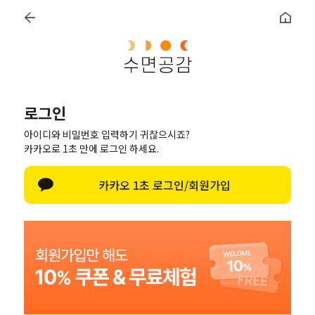
×
침대 위에서도 바닥 위에서도 "우유토퍼"
0
세트할인
베개(단품)
토퍼
침구
수면용품
멤버십 혜
로그인
아이디와 비밀번호 입력하기 귀찮으시죠?
카카오로 1초 만에 로그인 하세요.
카카오 1초 로그인/회원가입