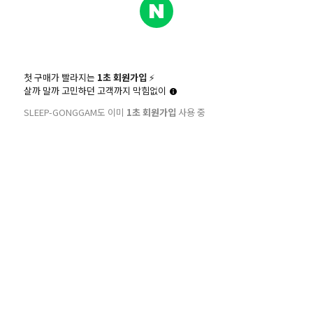
첫 구매가 빨라지는
1초 회원가입
⚡️
살까 말까 고민하던 고객까지 막힘없이
SLEEP-GONGGAM도 이미
1초 회원가입
사용 중
회사소개
브랜드스토리
주식회사 달콤한고래들 | CEO 고진
사업자등록번호 : 765-88-01216
주소 : 서울시 강서구 양천로 401, B
TEL : 1661-4405 | 호스팅제공
이용문의 : cs@sleep-gonggam.co
대량구매 및 수출/사업 문의 : sales@s
마케팅제휴문의 : marketing@sleep