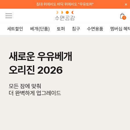
×
침대 위에서도 바닥 위에서도 "우유토퍼"
0
세트할인
베개(단품)
토퍼
침구
수면용품
멤버십 혜
새로운 우유베개
오리진 2026
모든 잠에 맞춰
더 완벽하게 업그레이드