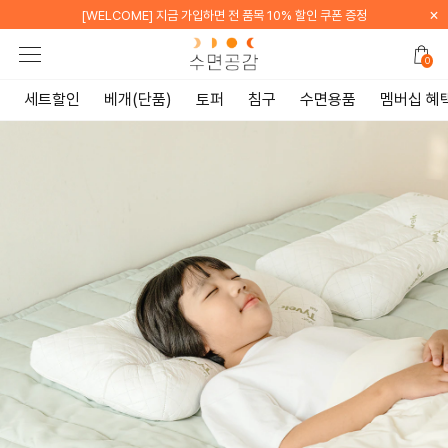
×
[WELCOME] 카카오톡 채널 친구 추가 시 배송비 무료
0
세트할인
베개(단품)
토퍼
침구
수면용품
멤버십 혜