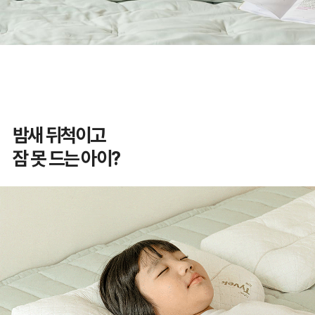
밤새 뒤척이고
잠 못 드는 아이?