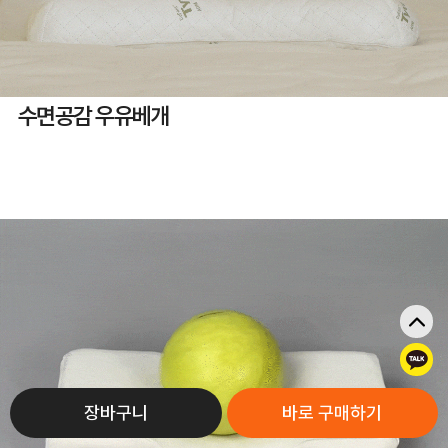
수면공감 우유베개
톡
장바구니
바로 구매하기