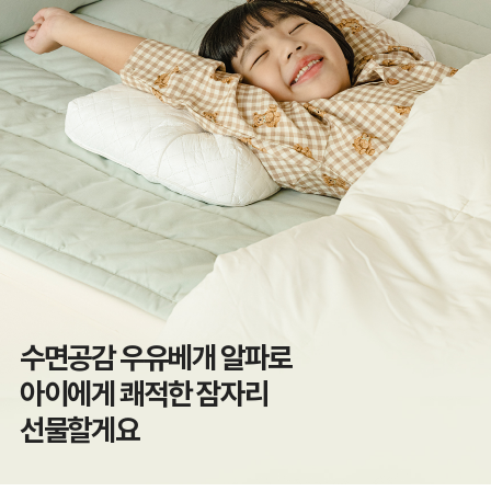
수면공감 우유베개 알파로
아이에게 쾌적한 잠자리
선물할게요