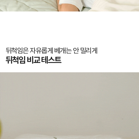
뒤척임은 자유롭게 베개는 안 밀리게
뒤척임 비교 테스트