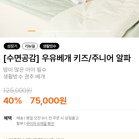
[수면공감] 우유베개 키즈/주니어 알파
땀이 많은 아이 필수
생활방수 경추 베개
125,000원
40
%
75,000원
혜택
배송 I 평일 오전 9시 전 주문 시 당일출고
할부 I
무이자 6개월 확인