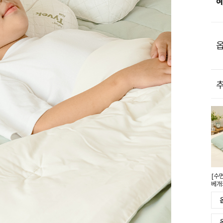
옵
추
[수
베개