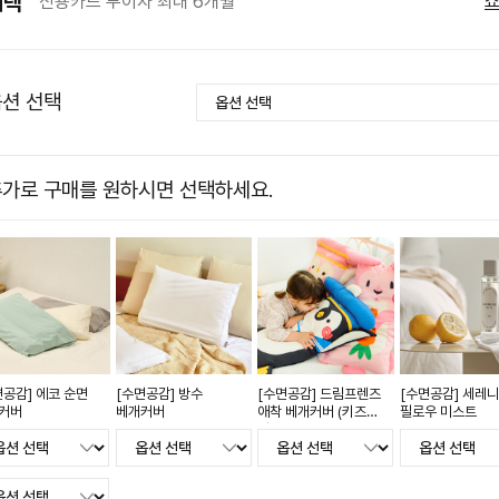
혜택
신용카드 무이자 최대 6개월
션 선택
가로 구매를 원하시면 선택하세요.
면공감] 에코 순면
[수면공감] 방수
[수면공감] 드림프렌즈
[수면공감] 세레
커버
베개커버
애착 베개커버 (키즈
필로우 미스트
전용)