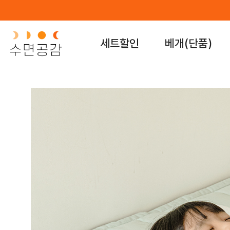
세트할인
베개(단품)