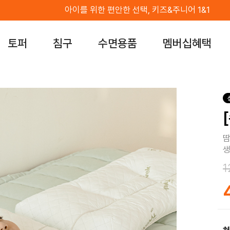
침대 위에서도 바닥 위에서도 "우유토퍼"
토퍼
침구
수면용품
멤버십혜택
땀
생
1