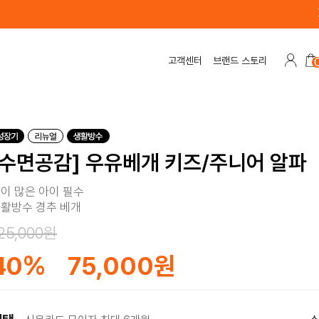
고객센터
브랜드 스토리
[수면공감] 우유베개 키즈/주니어 알파
이 많은 아이 필수
활방수 경추 베개
25,000원
40
%
75,000원