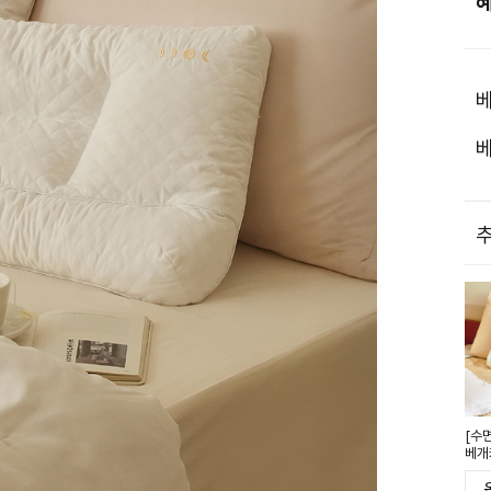
베
베
추
[수
베개