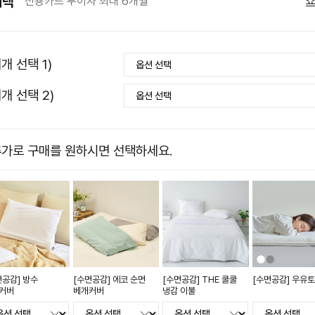
혜택
신용카드 무이자 최대 6개월
개 선택 1)
개 선택 2)
가로 구매를 원하시면 선택하세요.
면공감] 방수
[수면공감] 에코 순면
[수면공감] THE 쿨쿨
[수면공감] 우유
커버
베개커버
냉감 이불