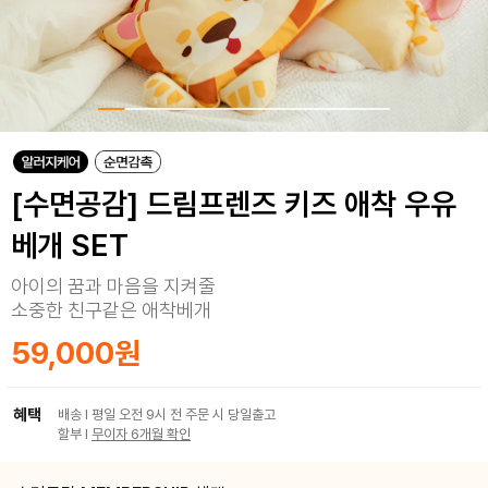
[수면공감] 드림프렌즈 키즈 애착 우유
베개 SET
아이의 꿈과 마음을 지켜줄
소중한 친구같은 애착베개
59,000원
혜택
배송 I 평일 오전 9시 전 주문 시 당일출고
할부 I
무이자 6개월 확인