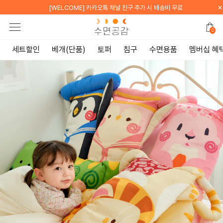
×
"우유토퍼"
[WELCOME] 지금 가입하면 전 품목 
0
세트할인
베개(단품)
토퍼
침구
수면용품
멤버십 혜