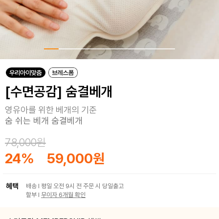
[수면공감] 숨결베개
영유아를 위한 베개의 기준
숨 쉬는 베개 숨결베개
78,000원
24
%
59,000원
혜택
배송 I 평일 오전 9시 전 주문 시 당일출고
할부 I
무이자 6개월 확인