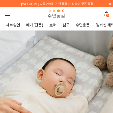
×
[WELCOME] 지금 가입하면 전 품목 10% 할인 쿠폰 증정
0
세트할인
베개(단품)
토퍼
침구
수면용품
멤버십 혜