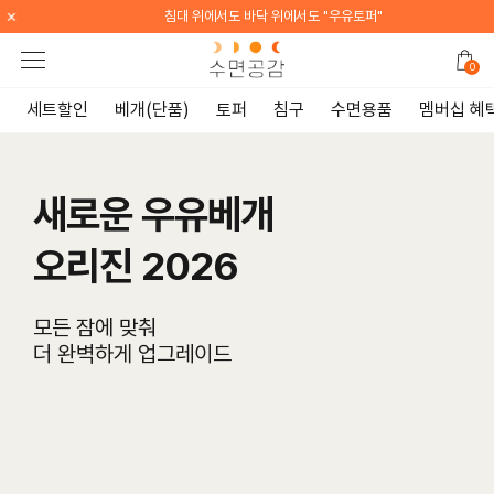
×
침대 위에서도 바닥 위에서도 "우유토퍼"
0
세트할인
베개(단품)
토퍼
침구
수면용품
멤버십 혜
새로운 우유베개
오리진 2026
모든 잠에 맞춰
더 완벽하게 업그레이드