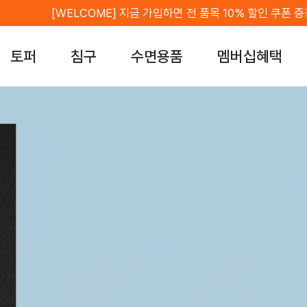
[WELC
토퍼
침구
수면용품
멤버십혜택