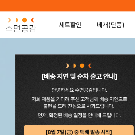
×
세트할인
베개(단품)