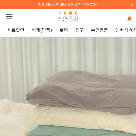
×
[WELCOME] 지금 가입하면 전 품목 10% 할인 쿠폰 증정
0
세트할인
베개(단품)
토퍼
침구
수면용품
멤버십 혜