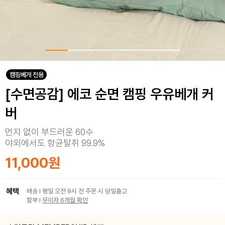
[수면공감] 에코 순면 캠핑 우유베개 커
버
먼지 없이 부드러운 60수
야외에서도 항균탈취 99.9%
11,000원
혜택
배송 I 평일 오전 9시 전 주문 시 당일출고
할부 I
무이자 6개월 확인