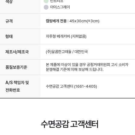
민트리프
색상
아이스그레이
규격
캠핑베개 전용
: 45x30cm(±3cm)
형태
자루형 베개커버 (지퍼없음)
제조사/제조국
(주)달콤한고래들 / 대한민국
본 제품에 이상이 있을 경우 공정거래위원회 고시 소비자
품질보증기준
분쟁해결 기준에 의해 보상해 드립니다.
A/S 책임자 및
수면공감 고객센터 (1661-4405)
전화번호
수면공감 고객센터