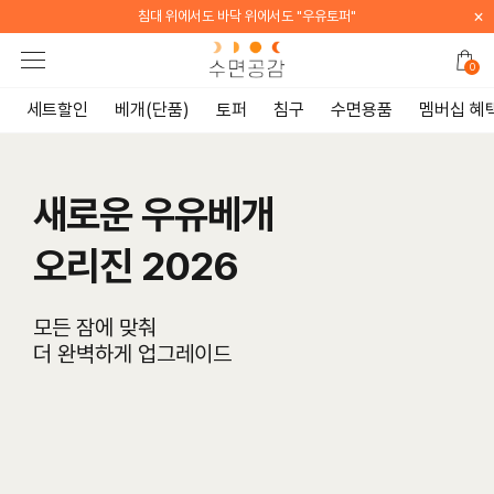
×
침대 위에서도 바닥 위에서도 "우유토퍼"
0
세트할인
베개(단품)
토퍼
침구
수면용품
멤버십 혜
새로운 우유베개
오리진 2026
모든 잠에 맞춰
더 완벽하게 업그레이드