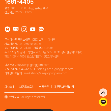
1661-4405
평일 10:00 ~ 17:00 / 주말, 공휴일 휴무
점심시간 12:00 ~ 13:00
주식회사 달콤한고래들 | CEO 고진수, 이세원
사업자등록번호 : 765-88-01216
통신판매업신고 : 제2019-서울강서-0760호
주소 : 서울시 강서구 양천로 401, B동 505,506호 (강서한강자이타워)
TEL : 1661-4405 | 호스팅제공자 : ㈜코리아센터
이용문의 : cs@sleep-gonggam.com
대량구매 및 수출/사업 문의 : sales@sleep-gonggam.com
마케팅제휴문의 : marketing@sleep-gonggam.com
회사소개
브랜드스토리
이용약관
개인정보취급방침
ⓒ 수면공감 . all rights reserved.
톡