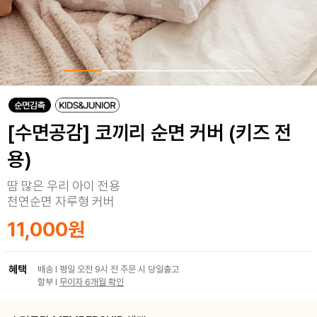
[수면공감] 코끼리 순면 커버 (키즈 전
용)
땀 많은 우리 아이 전용
천연순면 자루형 커버
11,000원
혜택
배송 I 평일 오전 9시 전 주문 시 당일출고
할부 I
무이자 6개월 확인