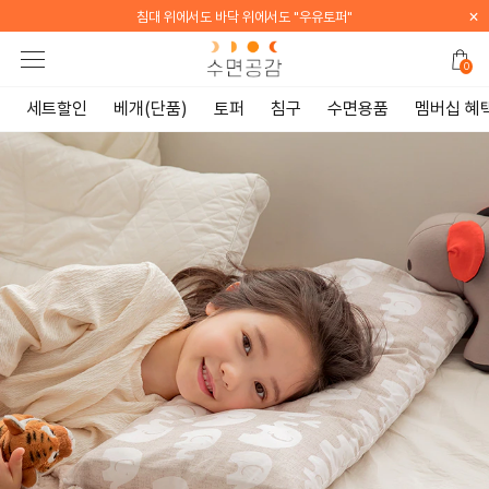
×
[WELCOME] 지금 가입하면 전 품목 10% 할인 쿠폰 증정
0
세트할인
베개(단품)
토퍼
침구
수면용품
멤버십 혜