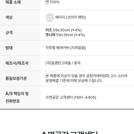
제품 소재
면 100%
베이지 (코끼리 패턴)
색상
키즈
59x30cm (±4%)
규격
주니어
59x39cm (±4%)
형태
자루형 베개커버 (지퍼없음)
제조사/제조국
(주)달콤한고래들 / 중국
본 제품에 이상이 있을 경우 공정거래위원회 고시 소비자
품질보증기준
분쟁해결 기준에 의해 보상해 드립니다.
A/S 책임자 및
수면공감 고객센터 (1661-4405)
전화번호