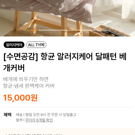
[수면공감] 항균 알러지케어 달패턴 베
개커버
베개에 씌우기만 하면
항균·냄새 완벽케어 커버
15,000원
혜택
배송 I 평일 오전 9시 전 주문 시 당일출고
할부 I
무이자 6개월 확인