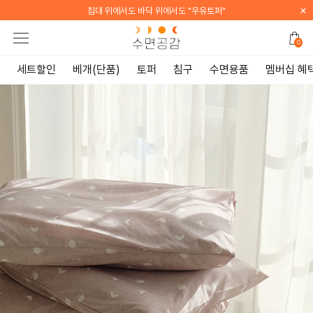
×
[WELCOME] 지금 가입하면 전 품목 10% 할인 쿠폰 증정
0
세트할인
베개(단품)
토퍼
침구
수면용품
멤버십 혜