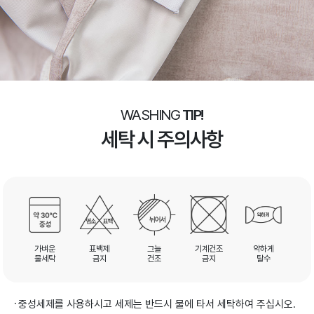
WASHING
TIP!
세탁 시 주의사항
가벼운
표백제
그늘
기계건조
약하게
물세탁
금지
건조
금지
탈수
중성세제를 사용하시고 세제는 반드시 물에 타서 세탁하여 주십시오.