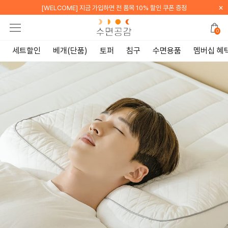
×
[WELCOME] 카카오톡 채널 친구 추가 시 배송비 무료
0
세트할인
베개(단품)
토퍼
침구
수면용품
멤버십 혜