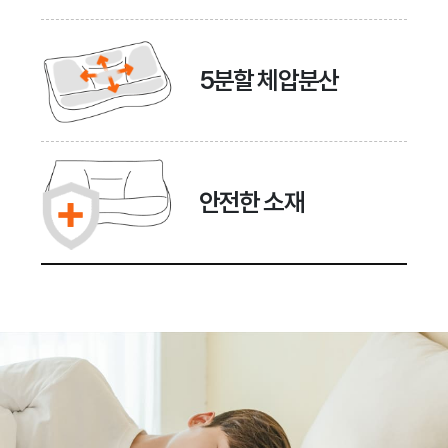
5분할 체압분산
안전한 소재