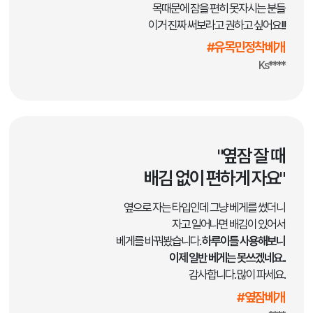
목때문에 잠을 편히 못자시는 분들
이거 진짜 써보라고 권하고 싶어요!!!
#유목민정착베개
Ks****
"옆잠 잘 때
배김 없이 편하게 자요"
옆으로 자는 타입인데 그냥 베게를 썼더니
자고 일어나면 배김이 있어서
베게를 바꿔봤습니다.
하루이틀 사용해보니
이제 일반 베게는 못쓰겠네요..
감사합니다. 많이 파세요.
#옆잠베개