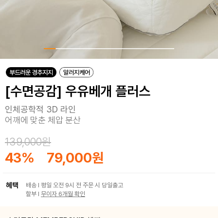
[수면공감] 우유베개 플러스
인체공학적 3D 라인
어깨에 맞춘 체압 분산
139,000원
43
%
79,000원
혜택
배송 I 평일 오전 9시 전 주문 시 당일출고
할부 I
무이자 6개월 확인