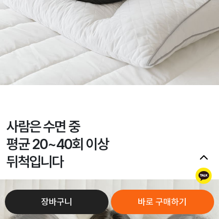
사람은 수면 중
평균 20~40회 이상
뒤척입니다
톡
장바구니
바로 구매하기