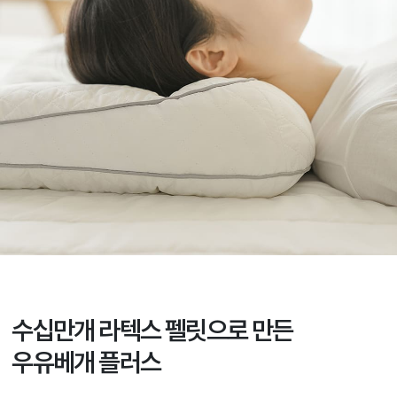
수십만개 라텍스 펠릿으로 만든
우유베개 플러스