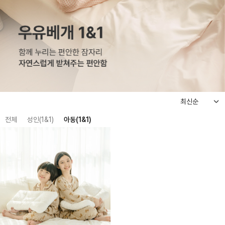
전체
성인(1&1)
아동(1&1)