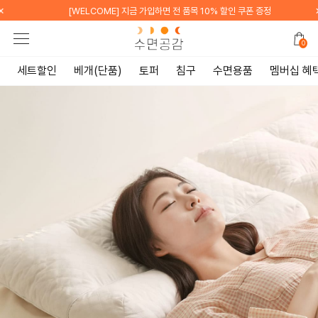
×
[WELCOME] 지금 가입하면 전 품목 10% 할인 쿠폰 증정
0
세트할인
베개(단품)
토퍼
침구
수면용품
멤버십 혜