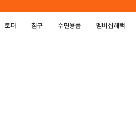
아이를 위한 편안한
토퍼
침구
수면용품
멤버십혜택