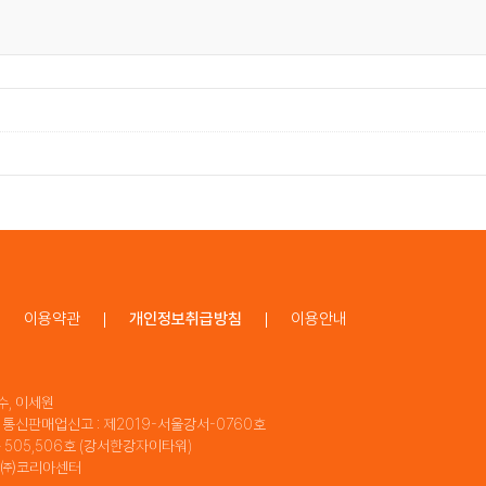
이용약관
개인정보취급방침
이용안내
수, 이세원
 | 통신판매업신고 : 제2019-서울강서-0760호
동 505,506호 (강서한강자이타워)
자 : ㈜코리아센터