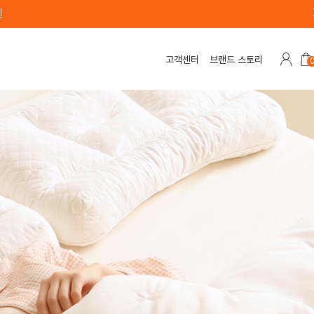
아이를 위한 편안한 선택, 키즈&주니어 1&1
고객센터
브랜드 스토리