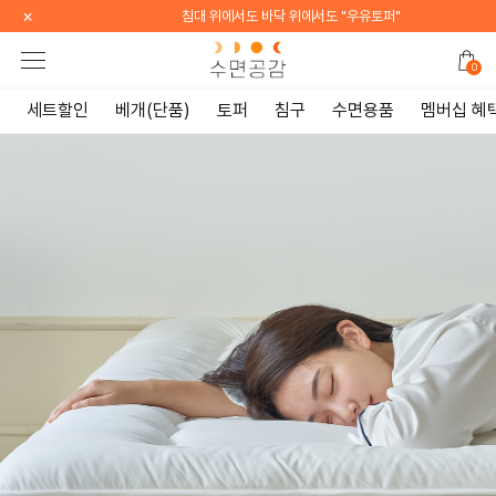
×
침대 위에서도 바닥 위에서도 "우유토퍼"
0
세트할인
베개(단품)
토퍼
침구
수면용품
멤버십 혜