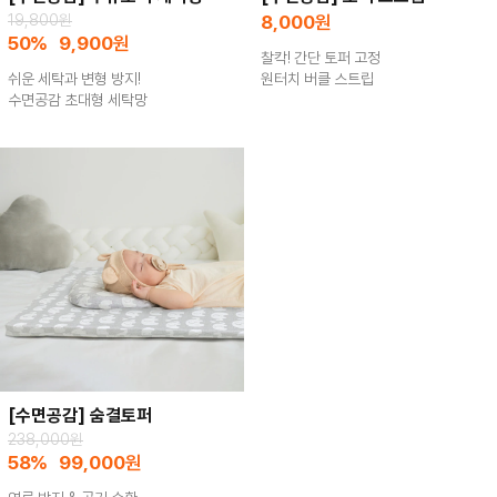
19,800원
8,000
원
50%
9,900
원
찰칵! 간단 토퍼 고정
쉬운 세탁과 변형 방지!
원터치 버클 스트립
수면공감 초대형 세탁망
[수면공감] 숨결토퍼
238,000원
58%
99,000
원