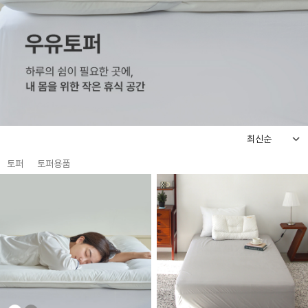
토퍼
토퍼용품