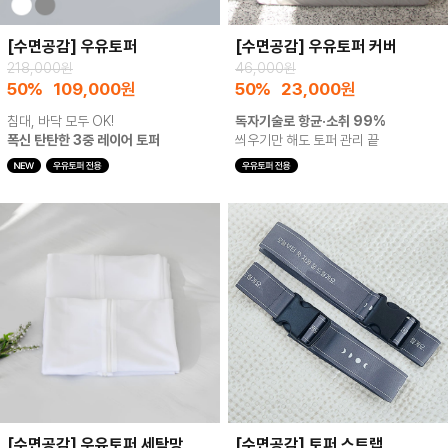
[수면공감] 우유토퍼
[수면공감] 우유토퍼 커버
218,000원
46,000원
50%
109,000
원
50%
23,000
원
침대, 바닥 모두 OK!
독자기술로 항균·소취 99%
폭신 탄탄한 3중 레이어 토퍼
씌우기만 해도 토퍼 관리 끝
[수면공감] 우유토퍼 세탁망
[수면공감] 토퍼 스트랩