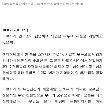
[등에 날개를 단 기분이었다.(실제로 손에 털이 저리 많지는 않다)]
18.05.07(D+121)
이브자리 연구소와 협업하여 의견을 나누며 제품을 개발하고
있을 때
,
센터장님께서 한 분을
소개시켜
주셨다
.
서글한
웃음으로 반갑게
인사하시던 인상이 좋으신 분
,
그 분은 바로 아시아에서 유일하게
3
대 수면의학회 자격을 취득하신 최지호
교수님이셨다
.
교수님의
컨설팅을 통해
올바른 수면과 베개가 지향해야 할 바가 점점
명확
해졌다
.
이브자리의
수십년간의
제품개발 노하우와 최지호 교수님의
전문적인 수면 컨설팅으로
우리가 꿈꿔오던 베개의 모습은 더욱
선명해졌다
.
아무것도 몰라 맨땅에
몸통박치기를
하던