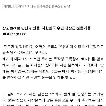
[아직도 생생하게 기억나는 첫 수면환경연구소 방문 날]
삼고초려로 만난 귀인들, 대한민국 수면 정상급 전문가들
18.04.15(D+99)
‘
모르면 용감하다
’
는 어쩌면 우리의
우유베개
여정을 한문장으로
표현할 수 있는 말인 것 같다
.
베개에 대해
1
도 모르던 우리는 무작정 초록창에
‘
베개
’
를 검색
해서 나오는
모든
회사들의
상세페이지를
분석하기 시작했다
.
낮
에는 회사업무
,
밤에는 대한민국 모든 베개 회사들의
상세페이지
를 분석하고
수면 관련한 논문을 읽기를 몇 달
..
그 끝에 우리가 내린 결론은
‘
우리의 한계
’
를 인정하는 것이었
다
.
물론 집요한 시장분석과 많은 논문으로 우리가 추구하는 베개