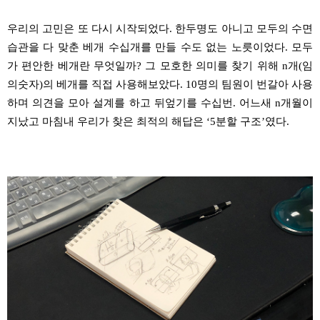
우리의 고민은 또 다시 시작되었다
.
한두명도 아니고 모두의 수면
습관을 다 맞춘 베개 수십개를 만들 수도 없는 노릇이었다
.
모두
가 편안한
베개란
무엇일까
?
그 모호한 의미를 찾기 위해
n
개
(
임
의숫자
)
의 베개를 직접 사용해보았다
. 10
명의 팀원이 번갈아 사용
하며 의견을 모아 설계를 하고 뒤엎기를
수십번
.
어느새
n
개월이
지났고 마침내 우리가 찾은 최적의 해답은
‘5
분할 구조
’
였다
.