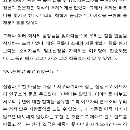
의 방향성에 관한
큰 틀은 잡을 수 있었지만
그것을 구현하기 위한
경험과 전문적인 지식이 우리에게는 없었다
.
그래서 우리는 파트
너를 찾기로 했다
.
우리의 철학에 공감해주고 이것을 구현해 줄
전문가들을 말이다
.
그러나 여러 회사와 공장들을 찾아다닐수록 우리는 점점 현실을
직시하는 느낌이었다
.
많은 곳들이 소재와 제품개발에 힘을 쏟기
보다는 소비자들의 말초신경을 자극하는
마케팅에 집중하였
다
.
그 동안 베개 고르기가 왜 그리 힘들었는지 알 수 있었다
.
'아
…
눈뜨고 속고 있었구나
.. '
실망과 지친 마음을 다잡고 지푸라기라도 잡는 심정으로 이브자
리 연구소의 문을 두드렸다
.
이번에는 달랐다
.
이야기를 나누고
서로의 수면에 대한 철학을 공유할 수록
이브자리 연구소와 우리
는 점점 닮은 사람들임을
느낄
수 있었다
.
내 기준을 만족 시키지
않으면 내보내지 않겠다는 고집
.
긴 호흡으로
제대로 된 브랜드를
만들고 싶다는 생각
.
결국은 제품이 좋아야 회사가 오래간다는 경