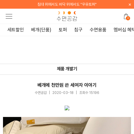
×
침대 위에서도 바닥 위에서도 "우유토퍼"
0
세트할인
베개(단품)
토퍼
침구
수면용품
멤버십 혜
제품 개발기
베개에 천만원 쓴 세여자 이야기
수면공감
|
2020-03-18
|
조회수 15196