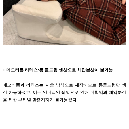
1.
메모리폼
,
라텍스
:
통 몰드형 생산으로
체압분산이
불가능
메모리폼과 라텍스는 사출 방식으로 제작되므로
통몰드형만
생
산 가능하였고
,
이는 인위적인
쉐입으로
인해 뒤척임과
체압분산
을
위한 부위별 맞춤지지가 불가능했다
.