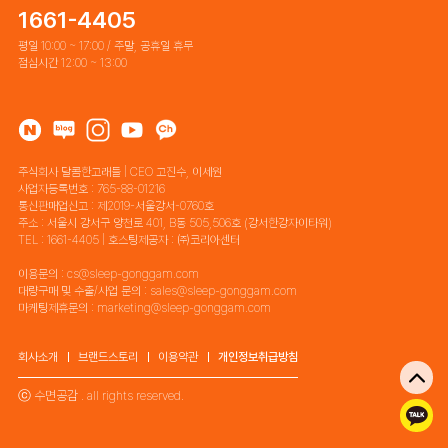
1661-4405
평일 10:00 ~ 17:00 / 주말, 공휴일 휴무
점심시간 12:00 ~ 13:00
주식회사 달콤한고래들 | CEO 고진수, 이세원
사업자등록번호 : 765-88-01216
통신판매업신고 : 제2019-서울강서-0760호
주소 : 서울시 강서구 양천로 401, B동 505,506호 (강서한강자이타워)
TEL : 1661-4405 | 호스팅제공자 : ㈜코리아센터
이용문의 : cs@sleep-gonggam.com
대량구매 및 수출/사업 문의 : sales@sleep-gonggam.com
마케팅제휴문의 : marketing@sleep-gonggam.com
회사소개
브랜드스토리
이용약관
개인정보취급방침
ⓒ 수면공감 . all rights reserved.
톡