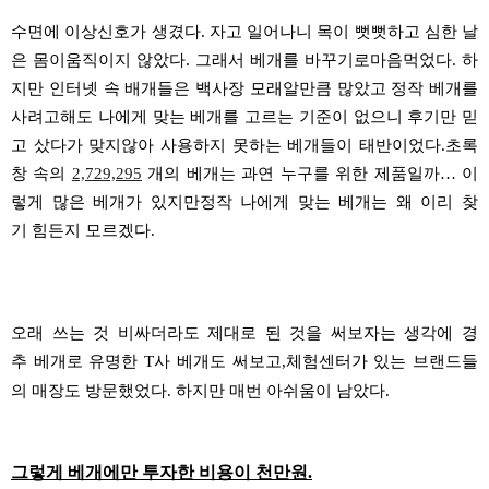
수면에 이상신호가 생겼다
.
자고 일어나니 목이 뻣뻣하고 심한 날
은 몸이움직이지
않았다
.
그래서
베개를 바
꾸기로마음먹었다
.
하
지만 인터넷 속 배개들은 백사장
모래알만큼 많았고
정작 베개를
사려고해도 나에게 맞
는 베개를
고르는 기준이 없으니
후기만 믿
고 샀다가 맞지않아 사용하지 못하는 베개들이 태반이었다
.
초록
창
속의
2,729,295
개의 베개는 과연 누구를 위한 제품일까
…
이
렇게 많은 베개가 있지만
정작 나에게 맞는 베개는
왜 이리 찾
기
힘든지
모르겠다
.
오래 쓰는 것 비싸더라도 제대로 된 것을 써보자는 생각에
경
추
베개로 유명한
T
사 베개도
써보고
,
체험센터가 있는
브랜드들
의 매장도 방문했었다
.
하지만 매번 아쉬움이 남았다
.
그렇게 베개에만 투자한 비용이 천만원
.