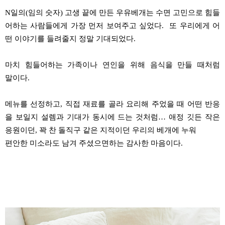
N
일의
(
임의 숫자
)
고생 끝에 만든
우유베개는
수면 고민으로 힘들
어하는 사람들에게 가장 먼저 보여주고 싶었다
.
또 우리에게 어
떤 이야기를 들려줄지 정말 기대되었다
.
마치 힘들어하는 가족이나 연인을 위해 음식을 만들 때처럼
말이다
.
메뉴를 선정하고
,
직접 재료를 골라 요리해 주었을 때 어떤 반응
을 보일지 설렘과 기대가 동시에 드는 것처럼
…
애정 깃든 작은
응원이던
,
꽉 찬 돌직구 같은 지적이던 우리의 베개에 누워
편안한 미소라도 남겨
주셨으면하는
감사한 마음이다
.