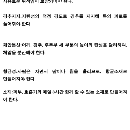
자유로운 뒤척임이 보장되어야 한다
.
경추지지
:
저탄성의 적정 경도로
경추를
지지해 목의 피로를
풀어줘야 한다
.
체압분산
:
어깨
,
경추
,
후두부 세 부분의 높이와 탄성을 달리하여
,
체압을
분산해야 한다
.
항균성
:
사람은 자면서 땀이나 침을 흘리므로
,
항균소재로
만들어져야 한다
.
소재
:
피부
,
호흡기와 매일
8
시간 함께 할 수 있는 소재로 만들어져
야 한다
.