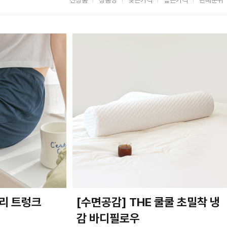
리 트렁크
[수면공감] THE 쿨쿨 초밀착 냉
감 바디필로우