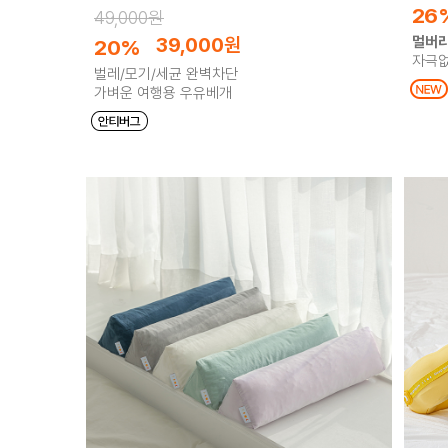
26
49,000원
39,000
원
멀버리
20%
자극없
벌레/모기/세균 완벽차단
가벼운 여행용 우유베개