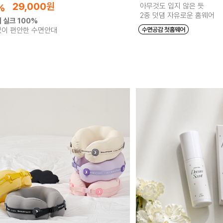
29,000
원
%
아무것도 입지 않은 듯
2중 덧댐 자유로운 홈웨어
 실크 100%
이 편안한 수면안대