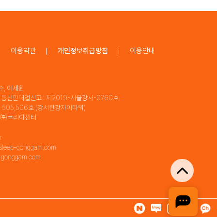
이용약관
개인정보취급방침
이용안내
수, 이세원
 | 통신판매업신고 : 제2019-서울강서-0760호
동 505,506호 (강서한강자이타워)
자 : ㈜코리아센터
m
leep-gonggam.com
-gonggam.com