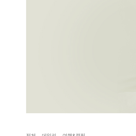
전체
데일리
여행&캠핑