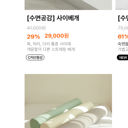
[수면공감] 사이베개
[수
41,000원
75,
29,000
원
29%
61
목, 허리, 다리 통증 사이에
숙면을
개운함이 다른 스트레칭 베개
가볍고