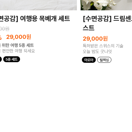
면공감] 여행용 목베개 세트
[수면공감] 드림센
스트
000원
29,000
원
%
29,000
원
 위한 여행 5종 세트
특허받은 스위스의 기술
 편안한 여행 되세요
오늘 밤도 굿나잇