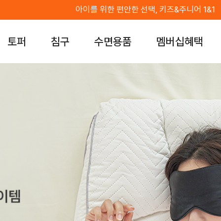
아이를 위한 편안한 선택, 키즈&주니어 1&1
토퍼
침구
수면용품
멤버십혜택