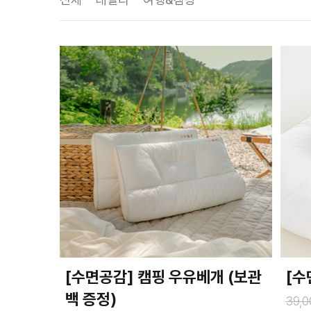
[수면공감] 캠핑 우유베개 (보관
[수
백 증정)
39,