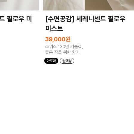
트 필로우 미
[수면공감] 세레니센트 필로우
미스트
39,000
원
스위스 130년 기술력,
좋은 잠을 위한 향기