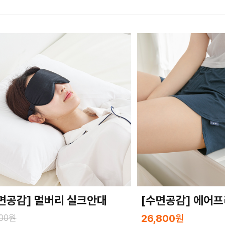
면공감] 멀버리 실크안대
[수면공감] 에어프
000원
26,800
원