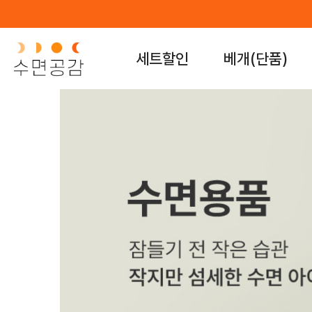
세트할인
베개(단품)